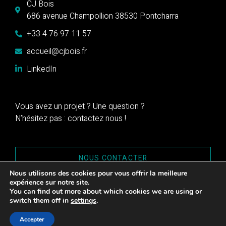
CJ Bois
686 avenue Champollion 38530 Pontcharra
+33 4 76 97 11 57
accueil@cjbois.fr
LinkedIn
Vous avez un projet ? Une question ?
N’hésitez pas : contactez nous !
NOUS CONTACTER
Nous utilisons des cookies pour vous offrir la meilleure
expérience sur notre site.
You can find out more about which cookies we are using or
switch them off in
settings
.
CJBois© 2023 – Tous droits réservés
Accepter
Mentions légales